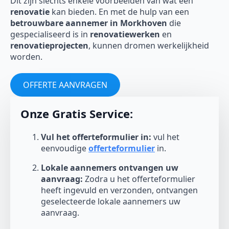
Dit zijn slechts enkele voorbeelden van wat een
renovatie
kan bieden. En met de hulp van een
betrouwbare aannemer in Morkhoven
die
gespecialiseerd is in
renovatiewerken
en
renovatieprojecten
, kunnen dromen werkelijkheid
worden.
OFFERTE AANVRAGEN
Onze Gratis Service:
Vul het offerteformulier in:
vul het
eenvoudige
offerteformulier
in.
Lokale aannemers ontvangen uw
aanvraag:
Zodra u het offerteformulier
heeft ingevuld en verzonden, ontvangen
geselecteerde lokale aannemers uw
aanvraag.