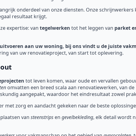
ngrijk onderdeel van onze diensten. Onze schrijnwerker
aal resultaat krijgt.
ze expertise: van
tegelwerken
tot het leggen van
parket e
uitvoeren aan uw woning, bij ons vindt u de juiste vakm
ring van uw renovatieproject, van start tot oplevering.
hout
eprojecten
tot leven komen, waar oude en vervallen gebou
ten
omvatten een breed scala aan renovatiewerken, van de kl
kundig aangepakt, waardoor het eindresultaat zowel praktis
er met zorg en aandacht gekeken naar de beste oplossinge
 plaatsen van
steenstrips
en
gevelbekleding
, elk detail wordt
werkers
voor vakmanschap op het gebied van
gyprocplaten
, 