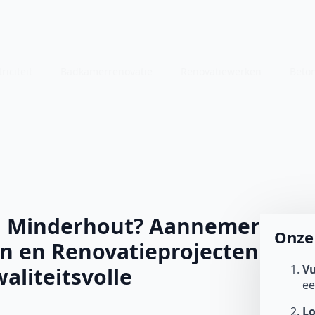
riciteit
Badkamerrenovatie
Renovatiewerken
Beto
in Minderhout? Aannemer
Onze 
n en Renovatieprojecten
Vu
aliteitsvolle
e
L