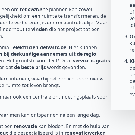
a
e een om
renovatie
te plannen kan zowel
of
elijkheid om een ruimte te transformeren, de
ve
eer te verbeteren, is enorm aantrekkelijk. Maar
lo
Minderhout te
vinden
die het project tot een
n.
On
ku
emma -
elektricien-delvaux.be
. Hier kunnen
re
n bij deskundige aannemers uit de regio
gen. Het grootste voordeel? Deze
service is gratis
Ki
oor dat
de beste prijs
wordt gevonden.
de
de
ern interieur, waarbij het zonlicht door nieuw
be
e ruimte tot leven brengt.
of
ev
s, maar ook een centrale ontmoetingsplaats voor
 waar men kan ontspannen na een lange dag.
at een
renovatie
kan bieden. En met de hulp van
out
die gespecialiseerd is in
renovatiewerken