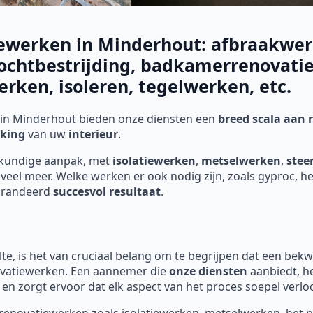
iewerken in Minderhout: afbraakwer
ochtbestrijding, badkamerrenovatie
rken, isoleren, tegelwerken, etc.
in Minderhout
bieden onze diensten een
breed scala aan
king
van uw
interieur
.
kkundige aanpak, met
isolatiewerken
,
metselwerken
,
stee
veel meer. Welke werken er ook nodig zijn, zoals gyproc, h
arandeerd
succesvol resultaat
.
, is het van cruciaal belang om te begrijpen dat een be
novatiewerken. Een aannemer die
onze diensten
aanbiedt, he
 en zorgt ervoor dat elk aspect van het proces soepel verlo
 renovatiewerken zoals isolatiewerken, metselwerken, het p