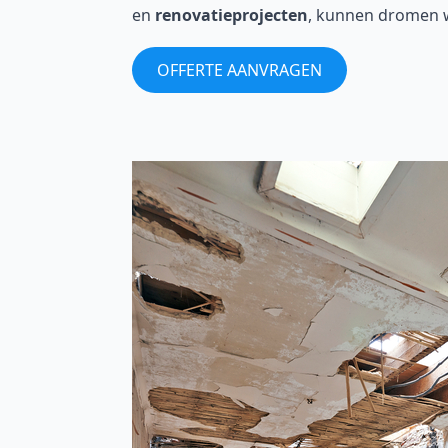
en
renovatieprojecten
, kunnen dromen w
OFFERTE AANVRAGEN