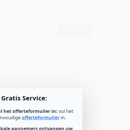
OFFERTE
nboringen
Over ons
Gratis Service:
l het offerteformulier in:
vul het
envoudige
offerteformulier
in.
okale aannemers ontvangen uw