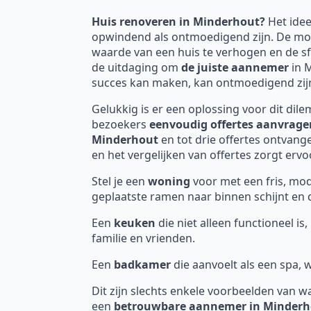
Huis renoveren in Minderhout?
Het ide
opwindend als ontmoedigend zijn. De mog
waarde van een huis te verhogen en de sf
de uitdaging om
de juiste aannemer
in 
succes kan maken, kan ontmoedigend zij
Gelukkig is er een oplossing voor dit dil
bezoekers
eenvoudig offertes aanvrage
Minderhout
en tot drie offertes ontvan
en het vergelijken van offertes zorgt erv
Stel je een
woning
voor met een fris, mod
geplaatste ramen naar binnen schijnt en d
Een
keuken
die niet alleen functioneel i
familie en vrienden.
Een
badkamer
die aanvoelt als een spa,
Dit zijn slechts enkele voorbeelden van w
een
betrouwbare aannemer in Minderh