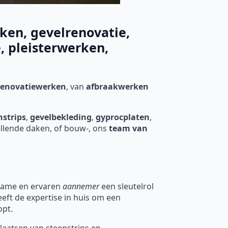
ken, gevelrenovatie,
, pleisterwerken,
 renovatiewerken
, van
afbraakwerken
nstrips
,
gevelbekleding
,
gyprocplaten
,
ellende daken, of bouw-, ons
team van
kwame en ervaren
aannemer
een sleutelrol
eft de expertise in huis om een
opt.
laatsen van steenstrips en