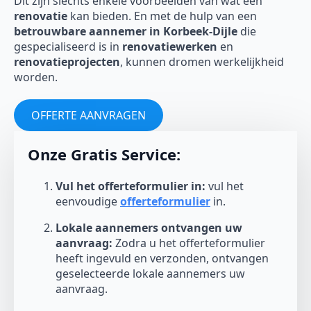
Dit zijn slechts enkele voorbeelden van wat een
renovatie
kan bieden. En met de hulp van een
betrouwbare aannemer in Korbeek-Dijle
die
gespecialiseerd is in
renovatiewerken
en
renovatieprojecten
, kunnen dromen werkelijkheid
worden.
OFFERTE AANVRAGEN
Onze Gratis Service:
Vul het offerteformulier in:
vul het
eenvoudige
offerteformulier
in.
Lokale aannemers ontvangen uw
aanvraag:
Zodra u het offerteformulier
heeft ingevuld en verzonden, ontvangen
geselecteerde lokale aannemers uw
aanvraag.