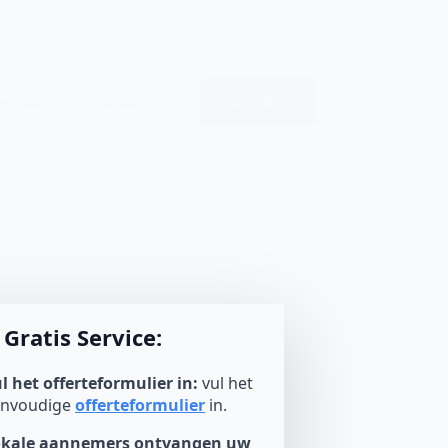
OFFERTE
nboringen
Over ons
Gratis Service:
l het offerteformulier in:
vul het
envoudige
offerteformulier
in.
okale aannemers ontvangen uw