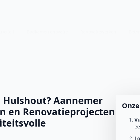
riciteit
Badkamerrenovatie
Renovatiewerken
Beto
n Hulshout? Aannemer
Onze 
n en Renovatieprojecten
Vu
teitsvolle
e
L