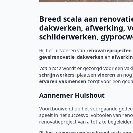
Breed scala aan renovati
dakwerken, afwerking, v
schilderwerken, gyprocwe
Bij het uitvoeren van
renovatieprojecten
gevelrenovatie
,
dakwerken
en
afwerki
Van a tot z
wordt er gezorgd voor een va
schrijnwerkers
, plaatsen
vloeren
en nog 
ervaren vakmensen
zorgt voor een geg
Aannemer Hulshout
Voortbouwend op het voorgaande gedeelte
speelt in het succesvol voltooien van re
renovatieproject van a tot z te begeleiden
Bij het uitvoeren van een breed scala aan