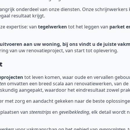
ngrijk onderdeel van onze diensten. Onze schrijnwerker
aal resultaat krijgt.
ze expertise: van
tegelwerken
tot het leggen van
parket e
uitvoeren aan uw woning, bij ons vindt u de juiste vakm
ring van uw renovatieproject, van start tot oplevering.
t
eprojecten
tot leven komen, waar oude en vervallen gebou
ten
omvatten een breed scala aan renovatiewerken, van de kl
kundig aangepakt, waardoor het eindresultaat zowel praktis
er met zorg en aandacht gekeken naar de beste oplossinge
 plaatsen van
steenstrips
en
gevelbekleding
, elk detail wordt
werkers
voor vakmanschap op het gebied van
gyprocplaten
, 