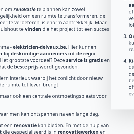
a
een om
renovatie
te plannen kan zowel
of
elijkheid om een ruimte te transformeren, de
ve
eer te verbeteren, is enorm aantrekkelijk. Maar
lo
Hulshout te
vinden
die het project tot een succes
On
ku
emma -
elektricien-delvaux.be
. Hier kunnen
re
n bij deskundige aannemers uit de regio
. Het grootste voordeel? Deze
service is gratis
en
Ki
 dat
de beste prijs
wordt gevonden.
de
de
ern interieur, waarbij het zonlicht door nieuw
be
e ruimte tot leven brengt.
of
ev
s, maar ook een centrale ontmoetingsplaats voor
 waar men kan ontspannen na een lange dag.
at een
renovatie
kan bieden. En met de hulp van
t
die gespecialiseerd is in
renovatiewerken
en