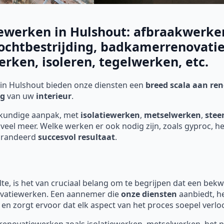
ewerken in Hulshout: afbraakwerken
ochtbestrijding, badkamerrenovatie
rken, isoleren, tegelwerken, etc.
in Hulshout
bieden onze diensten een
breed scala aan re
ng
van uw
interieur
.
kkundige aanpak, met
isolatiewerken
,
metselwerken
,
stee
veel meer. Welke werken er ook nodig zijn, zoals gyproc, h
arandeerd
succesvol resultaat
.
, is het van cruciaal belang om te begrijpen dat een be
novatiewerken. Een aannemer die
onze diensten
aanbiedt, he
 en zorgt ervoor dat elk aspect van het proces soepel verlo
 renovatiewerken zoals isolatiewerken, metselwerken, het p