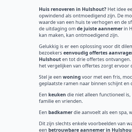
Huis renoveren in Hulshout?
Het idee 
opwindend als ontmoedigend zijn. De mog
waarde van een huis te verhogen en de sf
de uitdaging om
de juiste aannemer
in 
kan maken, kan ontmoedigend zijn.
Gelukkig is er een oplossing voor dit dil
bezoekers
eenvoudig offertes aanvrage
Hulshout
en tot drie offertes ontvangen
het vergelijken van offertes zorgt ervoor
Stel je een
woning
voor met een fris, mod
geplaatste ramen naar binnen schijnt en d
Een
keuken
die niet alleen functioneel i
familie en vrienden.
Een
badkamer
die aanvoelt als een spa,
Dit zijn slechts enkele voorbeelden van w
een
betrouwbare aannemer in Hulshou