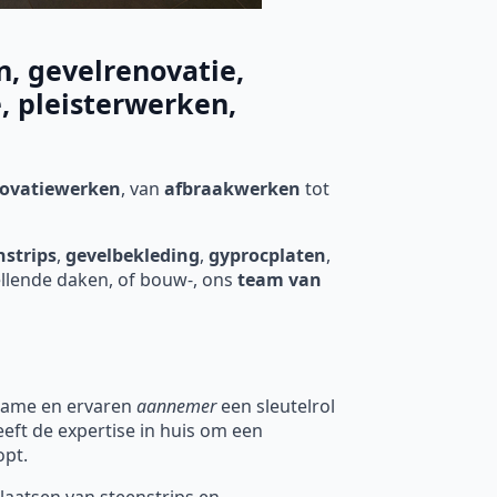
, gevelrenovatie,
, pleisterwerken,
novatiewerken
, van
afbraakwerken
tot
nstrips
,
gevelbekleding
,
gyprocplaten
,
ellende daken, of bouw-, ons
team van
kwame en ervaren
aannemer
een sleutelrol
eft de expertise in huis om een
opt.
laatsen van steenstrips en