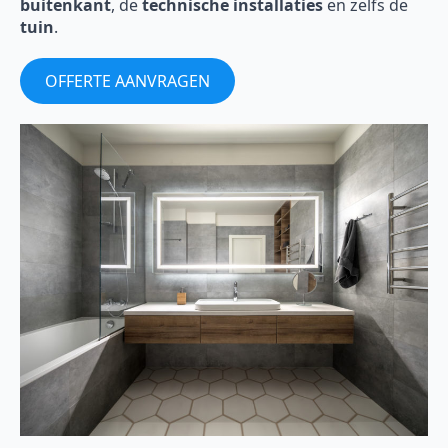
buitenkant
, de
technische installaties
en zelfs de
tuin
.
OFFERTE AANVRAGEN