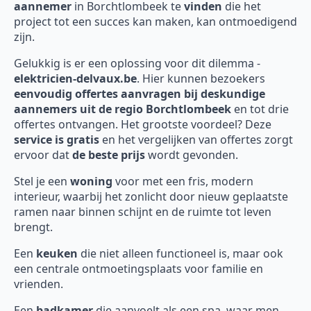
aannemer
in Borchtlombeek te
vinden
die het
project tot een succes kan maken, kan ontmoedigend
zijn.
Gelukkig is er een oplossing voor dit dilemma -
elektricien-delvaux.be
. Hier kunnen bezoekers
eenvoudig offertes aanvragen bij deskundige
aannemers uit de regio Borchtlombeek
en tot drie
offertes ontvangen. Het grootste voordeel? Deze
service is gratis
en het vergelijken van offertes zorgt
ervoor dat
de beste prijs
wordt gevonden.
Stel je een
woning
voor met een fris, modern
interieur, waarbij het zonlicht door nieuw geplaatste
ramen naar binnen schijnt en de ruimte tot leven
brengt.
Een
keuken
die niet alleen functioneel is, maar ook
een centrale ontmoetingsplaats voor familie en
vrienden.
Een
badkamer
die aanvoelt als een spa, waar men