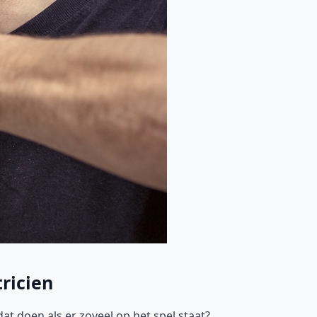
ricien
t doen als er zoveel op het spel staat?