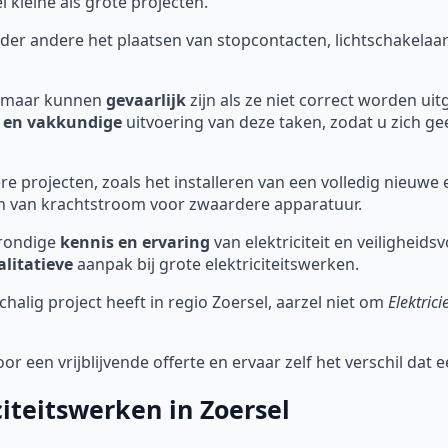
l kleine als grote projecten.
er andere het plaatsen van stopcontacten, lichtschakelaars
g, maar kunnen
gevaarlijk
zijn als ze niet correct worden ui
e en vakkundige
uitvoering van deze taken, zodat u zich g
e projecten, zoals het installeren van een volledig nieuwe el
en van krachtstroom voor zwaardere apparatuur.
grondige
kennis en ervaring
van elektriciteit en veiligheids
litatieve
aanpak bij grote elektriciteitswerken.
chalig project heeft in regio Zoersel, aarzel niet om
Elektric
een vrijblijvende offerte en ervaar zelf het verschil dat 
iteitswerken in Zoersel