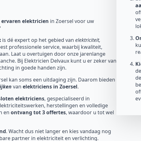
a
of
ve
ervaren elektricien
in Zoersel voor uw
lo
?
On
x
is dé expert op het gebied van
elektriciteit,
ku
est professionele service, waarbij kwaliteit,
re
taan. Laat u overtuigen door onze jarenlange
anche. Bij Elektricien Delvaux kunt u er zeker van
Ki
lichting in goede handen zijn.
de
de
oersel kan soms een uitdaging zijn. Daarom bieden
be
ijken
van
elektriciens in Zoersel
.
of
ev
oten elektriciens
, gespecialiseerd in
ktriciteitswerken, herstellingen en volledige
in en
ontvang tot 3 offertes
, waardoor u tot wel
end
. Wacht dus niet langer en kies vandaag nog
re partner in elektriciteit en verlichting.