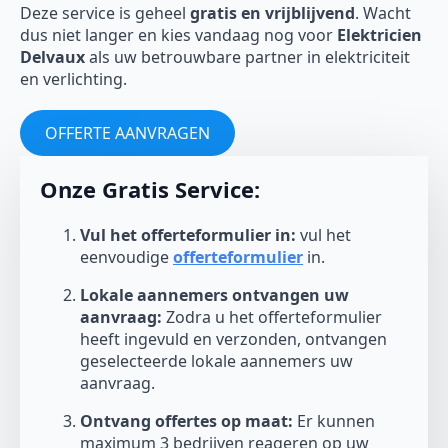
Deze service is geheel
gratis en vrijblijvend
. Wacht
dus niet langer en kies vandaag nog voor
Elektricien
Delvaux
als uw betrouwbare partner in elektriciteit
en verlichting.
OFFERTE AANVRAGEN
Onze Gratis Service:
Vul het offerteformulier in:
vul het
eenvoudige
offerteformulier
in.
Lokale aannemers ontvangen uw
aanvraag:
Zodra u het offerteformulier
heeft ingevuld en verzonden, ontvangen
geselecteerde lokale aannemers uw
aanvraag.
Ontvang offertes op maat:
Er kunnen
maximum 3 bedrijven reageren op uw