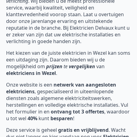
verlichting
. Wij bieden u de meest professionele
service, waarbij kwaliteit, veiligheid en
klanttevredenheid voorop staan. Laat u overtuigen
door onze jarenlange ervaring en uitstekende
reputatie in de branche. Bij Elektricien Delvaux kunt u
er zeker van zijn dat uw elektrische installaties en
verlichting in goede handen zijn.
Het kiezen van de juiste elektricien in Wezel kan soms
een uitdaging zijn. Daarom bieden wij u de
mogelijkheid om
prijzen
te
vergelijken
van
elektriciens in Wezel
.
Onze website is een
netwerk van aangesloten
elektriciens
, gespecialiseerd in uiteenlopende
diensten zoals algemene elektriciteitswerken,
herstellingen en volledige elektrische installaties. Vul
het formulier in en
ontvang tot 3 offertes
, waardoor
u tot wel
40%
kunt
besparen
!
Deze service is geheel
gratis en vrijblijvend
. Wacht
dus niet langer en kies vandaag nog voor
Elektricien