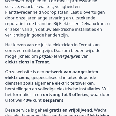
verlichting
. Wij bieden u de meest professionele
service, waarbij kwaliteit, veiligheid en
klanttevredenheid voorop staan. Laat u overtuigen
door onze jarenlange ervaring en uitstekende
reputatie in de branche. Bij Elektricien Delvaux kunt u
er zeker van zijn dat uw elektrische installaties en
verlichting in goede handen zijn.
Het kiezen van de juiste elektricien in Ternat kan
soms een uitdaging zijn. Daarom bieden wij u de
mogelijkheid om
prijzen
te
vergelijken
van
elektriciens in Ternat
.
Onze website is een
netwerk van aangesloten
elektriciens
, gespecialiseerd in uiteenlopende
diensten zoals algemene elektriciteitswerken,
herstellingen en volledige elektrische installaties. Vul
het formulier in en
ontvang tot 3 offertes
, waardoor
u tot wel
40%
kunt
besparen
!
Deze service is geheel
gratis en vrijblijvend
. Wacht
dus niet langer en kies vandaag nog voor
Elektricien