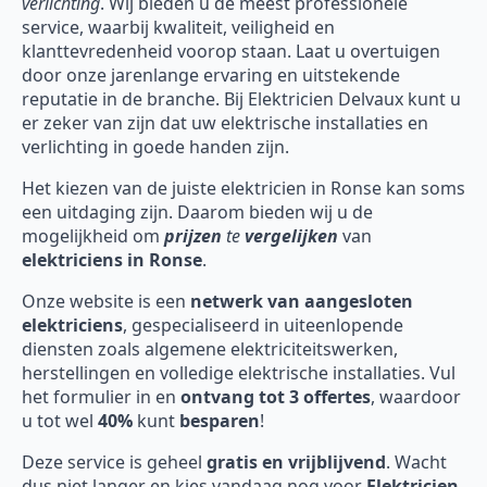
verlichting
. Wij bieden u de meest professionele
service, waarbij kwaliteit, veiligheid en
klanttevredenheid voorop staan. Laat u overtuigen
door onze jarenlange ervaring en uitstekende
reputatie in de branche. Bij Elektricien Delvaux kunt u
er zeker van zijn dat uw elektrische installaties en
verlichting in goede handen zijn.
Het kiezen van de juiste elektricien in Ronse kan soms
een uitdaging zijn. Daarom bieden wij u de
mogelijkheid om
prijzen
te
vergelijken
van
elektriciens in Ronse
.
Onze website is een
netwerk van aangesloten
elektriciens
, gespecialiseerd in uiteenlopende
diensten zoals algemene elektriciteitswerken,
herstellingen en volledige elektrische installaties. Vul
het formulier in en
ontvang tot 3 offertes
, waardoor
u tot wel
40%
kunt
besparen
!
Deze service is geheel
gratis en vrijblijvend
. Wacht
dus niet langer en kies vandaag nog voor
Elektricien