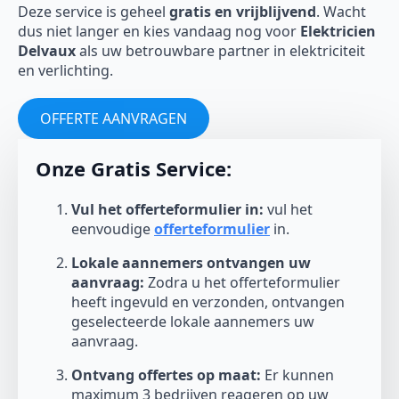
Deze service is geheel
gratis en vrijblijvend
. Wacht
dus niet langer en kies vandaag nog voor
Elektricien
Delvaux
als uw betrouwbare partner in elektriciteit
en verlichting.
OFFERTE AANVRAGEN
Onze Gratis Service:
Vul het offerteformulier in:
vul het
eenvoudige
offerteformulier
in.
Lokale aannemers ontvangen uw
aanvraag:
Zodra u het offerteformulier
heeft ingevuld en verzonden, ontvangen
geselecteerde lokale aannemers uw
aanvraag.
Ontvang offertes op maat:
Er kunnen
maximum 3 bedrijven reageren op uw