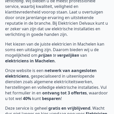
verlichting
. Wij bieden u de meest professionele
service, waarbij kwaliteit, veiligheid en
klanttevredenheid voorop staan. Laat u overtuigen
door onze jarenlange ervaring en uitstekende
reputatie in de branche. Bij Elektricien Delvaux kunt u
er zeker van zijn dat uw elektrische installaties en
verlichting in goede handen zijn.
Het kiezen van de juiste elektricien in Machelen kan
soms een uitdaging zijn. Daarom bieden wij u de
mogelijkheid om
prijzen
te
vergelijken
van
elektriciens in Machelen
.
Onze website is een
netwerk van aangesloten
elektriciens
, gespecialiseerd in uiteenlopende
diensten zoals algemene elektriciteitswerken,
herstellingen en volledige elektrische installaties. Vul
het formulier in en
ontvang tot 3 offertes
, waardoor
u tot wel
40%
kunt
besparen
!
Deze service is geheel
gratis en vrijblijvend
. Wacht
dus niet langer en kies vandaag nog voor
Elektricien