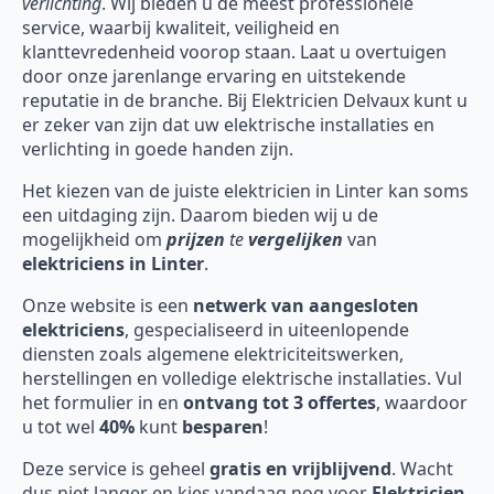
verlichting
. Wij bieden u de meest professionele
service, waarbij kwaliteit, veiligheid en
klanttevredenheid voorop staan. Laat u overtuigen
door onze jarenlange ervaring en uitstekende
reputatie in de branche. Bij Elektricien Delvaux kunt u
er zeker van zijn dat uw elektrische installaties en
verlichting in goede handen zijn.
Het kiezen van de juiste elektricien in Linter kan soms
een uitdaging zijn. Daarom bieden wij u de
mogelijkheid om
prijzen
te
vergelijken
van
elektriciens in Linter
.
Onze website is een
netwerk van aangesloten
elektriciens
, gespecialiseerd in uiteenlopende
diensten zoals algemene elektriciteitswerken,
herstellingen en volledige elektrische installaties. Vul
het formulier in en
ontvang tot 3 offertes
, waardoor
u tot wel
40%
kunt
besparen
!
Deze service is geheel
gratis en vrijblijvend
. Wacht
dus niet langer en kies vandaag nog voor
Elektricien