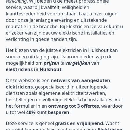
verlichting
. Wij bieden u de meest professionele
service, waarbij kwaliteit, veiligheid en
klanttevredenheid voorop staan. Laat u overtuigen
door onze jarenlange ervaring en uitstekende
reputatie in de branche. Bij Elektricien Delvaux kunt u
er zeker van zijn dat uw elektrische installaties en
verlichting in goede handen zijn.
Het kiezen van de juiste elektricien in Hulshout kan
soms een uitdaging zijn. Daarom bieden wij u de
mogelijkheid om
prijzen
te
vergelijken
van
elektriciens in Hulshout
.
Onze website is een
netwerk van aangesloten
elektriciens
, gespecialiseerd in uiteenlopende
diensten zoals algemene elektriciteitswerken,
herstellingen en volledige elektrische installaties. Vul
het formulier in en
ontvang tot 3 offertes
, waardoor
u tot wel
40%
kunt
besparen
!
Deze service is geheel
gratis en vrijblijvend
. Wacht
dus niet langer en kies vandaag nog voor
Elektricien