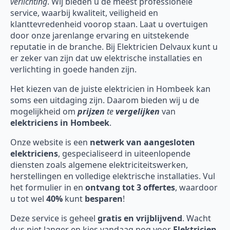
verlichting
. Wij bieden u de meest professionele
service, waarbij kwaliteit, veiligheid en
klanttevredenheid voorop staan. Laat u overtuigen
door onze jarenlange ervaring en uitstekende
reputatie in de branche. Bij Elektricien Delvaux kunt u
er zeker van zijn dat uw elektrische installaties en
verlichting in goede handen zijn.
Het kiezen van de juiste elektricien in Hombeek kan
soms een uitdaging zijn. Daarom bieden wij u de
mogelijkheid om
prijzen
te
vergelijken
van
elektriciens in Hombeek
.
Onze website is een
netwerk van aangesloten
elektriciens
, gespecialiseerd in uiteenlopende
diensten zoals algemene elektriciteitswerken,
herstellingen en volledige elektrische installaties. Vul
het formulier in en
ontvang tot 3 offertes
, waardoor
u tot wel
40%
kunt
besparen
!
Deze service is geheel
gratis en vrijblijvend
. Wacht
dus niet langer en kies vandaag nog voor
Elektricien