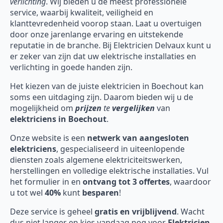
verlichting
. Wij bieden u de meest professionele
service, waarbij kwaliteit, veiligheid en
klanttevredenheid voorop staan. Laat u overtuigen
door onze jarenlange ervaring en uitstekende
reputatie in de branche. Bij Elektricien Delvaux kunt u
er zeker van zijn dat uw elektrische installaties en
verlichting in goede handen zijn.
Het kiezen van de juiste elektricien in Boechout kan
soms een uitdaging zijn. Daarom bieden wij u de
mogelijkheid om
prijzen
te
vergelijken
van
elektriciens in Boechout
.
Onze website is een
netwerk van aangesloten
elektriciens
, gespecialiseerd in uiteenlopende
diensten zoals algemene elektriciteitswerken,
herstellingen en volledige elektrische installaties. Vul
het formulier in en
ontvang tot 3 offertes
, waardoor
u tot wel
40%
kunt
besparen
!
Deze service is geheel
gratis en vrijblijvend
. Wacht
dus niet langer en kies vandaag nog voor
Elektricien