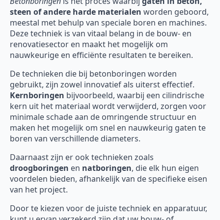
Betonboringen
is het proces waarbij
gaten in beton,
steen of andere harde materialen
worden geboord,
meestal met behulp van speciale boren en machines.
Deze techniek is van vitaal belang in de bouw- en
renovatiesector en maakt het mogelijk om
nauwkeurige en efficiënte resultaten te bereiken.
De technieken die bij betonboringen worden
gebruikt, zijn zowel innovatief als uiterst effectief.
Kernboringen
bijvoorbeeld, waarbij een cilindrische
kern uit het materiaal wordt verwijderd, zorgen voor
minimale schade aan de omringende structuur en
maken het mogelijk om snel en nauwkeurig gaten te
boren van verschillende diameters.
Daarnaast zijn er ook technieken zoals
droogboringen
en
natboringen
, die elk hun eigen
voordelen bieden, afhankelijk van de specifieke eisen
van het project.
Door te kiezen voor de juiste techniek en apparatuur,
kunt u ervan verzekerd zijn dat uw bouw- of