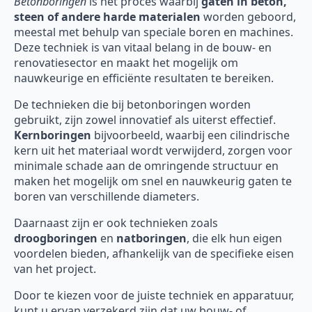
Betonboringen
is het proces waarbij
gaten in beton,
steen of andere harde materialen
worden geboord,
meestal met behulp van speciale boren en machines.
Deze techniek is van vitaal belang in de bouw- en
renovatiesector en maakt het mogelijk om
nauwkeurige en efficiënte resultaten te bereiken.
De technieken die bij betonboringen worden
gebruikt, zijn zowel innovatief als uiterst effectief.
Kernboringen
bijvoorbeeld, waarbij een cilindrische
kern uit het materiaal wordt verwijderd, zorgen voor
minimale schade aan de omringende structuur en
maken het mogelijk om snel en nauwkeurig gaten te
boren van verschillende diameters.
Daarnaast zijn er ook technieken zoals
droogboringen
en
natboringen
, die elk hun eigen
voordelen bieden, afhankelijk van de specifieke eisen
van het project.
Door te kiezen voor de juiste techniek en apparatuur,
kunt u ervan verzekerd zijn dat uw bouw- of