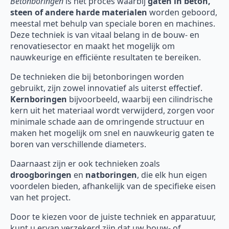
Betonboringen
is het proces waarbij
gaten in beton,
steen of andere harde materialen
worden geboord,
meestal met behulp van speciale boren en machines.
Deze techniek is van vitaal belang in de bouw- en
renovatiesector en maakt het mogelijk om
nauwkeurige en efficiënte resultaten te bereiken.
De technieken die bij betonboringen worden
gebruikt, zijn zowel innovatief als uiterst effectief.
Kernboringen
bijvoorbeeld, waarbij een cilindrische
kern uit het materiaal wordt verwijderd, zorgen voor
minimale schade aan de omringende structuur en
maken het mogelijk om snel en nauwkeurig gaten te
boren van verschillende diameters.
Daarnaast zijn er ook technieken zoals
droogboringen
en
natboringen
, die elk hun eigen
voordelen bieden, afhankelijk van de specifieke eisen
van het project.
Door te kiezen voor de juiste techniek en apparatuur,
kunt u ervan verzekerd zijn dat uw bouw- of