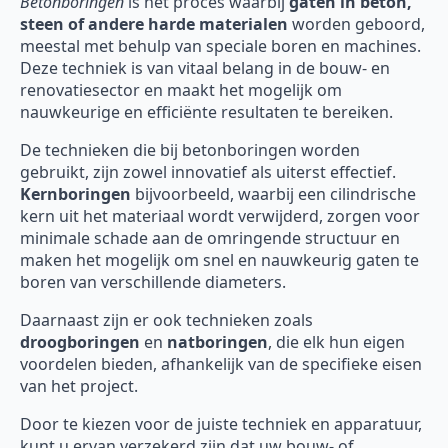
Betonboringen
is het proces waarbij
gaten in beton,
steen of andere harde materialen
worden geboord,
meestal met behulp van speciale boren en machines.
Deze techniek is van vitaal belang in de bouw- en
renovatiesector en maakt het mogelijk om
nauwkeurige en efficiënte resultaten te bereiken.
De technieken die bij betonboringen worden
gebruikt, zijn zowel innovatief als uiterst effectief.
Kernboringen
bijvoorbeeld, waarbij een cilindrische
kern uit het materiaal wordt verwijderd, zorgen voor
minimale schade aan de omringende structuur en
maken het mogelijk om snel en nauwkeurig gaten te
boren van verschillende diameters.
Daarnaast zijn er ook technieken zoals
droogboringen
en
natboringen
, die elk hun eigen
voordelen bieden, afhankelijk van de specifieke eisen
van het project.
Door te kiezen voor de juiste techniek en apparatuur,
kunt u ervan verzekerd zijn dat uw bouw- of