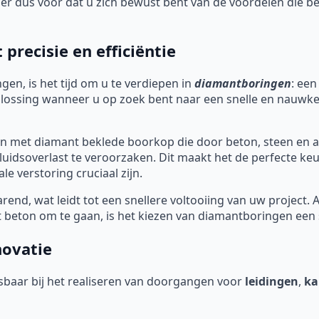
rg er dus voor dat u zich bewust bent van de voordelen die
recisie en efficiëntie
gen, is het tijd om u te verdiepen in
diamantboringen
: een
oplossing wanneer u op zoek bent naar een snelle en nauwk
 met diamant beklede boorkop die door beton, steen en a
uidsoverlast te veroorzaken. Dit maakt het de perfecte ke
e verstoring cruciaal zijn.
end, wat leidt tot een snellere voltooiing van uw project. 
beton om te gaan, is het kiezen van diamantboringen een s
novatie
baar bij het realiseren van doorgangen voor
leidingen
,
ka