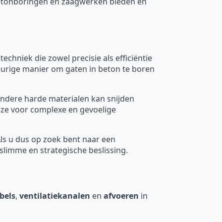
 betonboringen en zaagwerken bieden en
 techniek die zowel precisie als efficiëntie
eurige manier om gaten in beton te boren
ndere harde materialen kan snijden
uze voor complexe en gevoelige
Als u dus op zoek bent naar een
limme en strategische beslissing.
bels
,
ventilatiekanalen
en
afvoeren
in