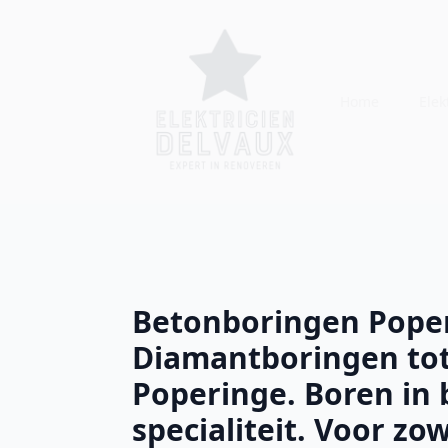
Home
Elekt
Betonboringen Poper
Diamantboringen to
Poperinge. Boren in 
specialiteit. Voor z