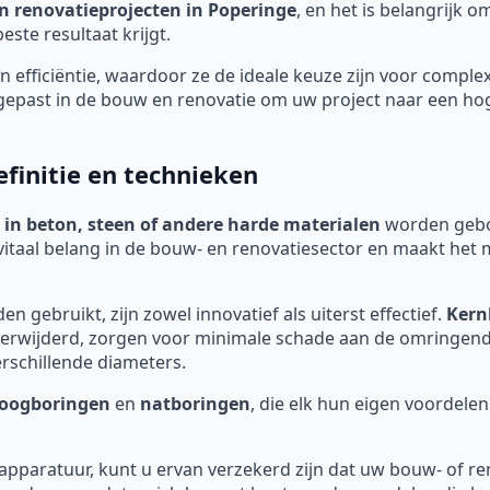
n renovatieprojecten in Poperinge
, en het is belangrijk 
ste resultaat krijgt.
 efficiëntie, waardoor ze de ideale keuze zijn voor comple
past in de bouw en renovatie om uw project naar een hoger
finitie en technieken
 in beton, steen of andere harde materialen
worden geboo
vitaal belang in de bouw- en renovatiesector en maakt het 
 gebruikt, zijn zowel innovatief als uiterst effectief.
Kern
t verwijderd, zorgen voor minimale schade aan de omringe
rschillende diameters.
oogboringen
en
natboringen
, die elk hun eigen voordelen
 apparatuur, kunt u ervan verzekerd zijn dat uw bouw- of re