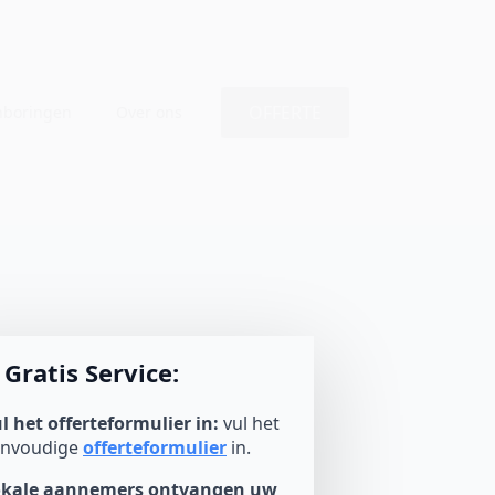
OFFERTE
nboringen
Over ons
Gratis Service:
l het offerteformulier in:
vul het
envoudige
offerteformulier
in.
okale aannemers ontvangen uw