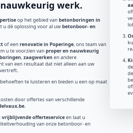
n nauwkeurig werk.
a
of
ve
pertise
op het gebied van
betonboringen in
lo
t u dé oplossing voor al uw
betonboor- en
On
ku
ct
of een
renovatie in Poperinge
, ons team van
re
om u te voorzien van
proper en nauwkeurig
boringen
,
zaagwerken
en andere
Ki
 van een resultaat dat niet alleen aan uw
de
ertreft.
de
be
behoeften te luisteren en bieden u een op maat
of
ev
osten door offertes van verschillende
-delvaux.be
.
 vrijblijvende offerteservice
en laat u
liteitverhouding van onze betonboor- en