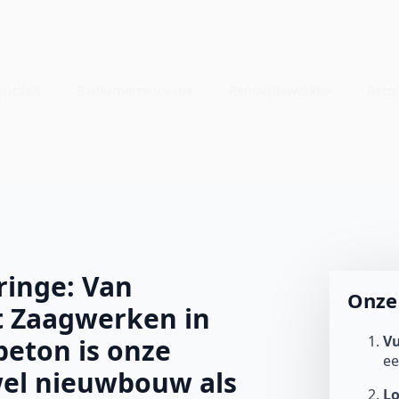
riciteit
Badkamerrenovatie
Renovatiewerken
Beto
inge: Van
Onze 
t Zaagwerken in
Vu
beton is onze
e
owel nieuwbouw als
L