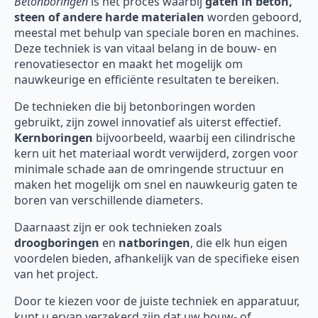
Betonboringen
is het proces waarbij
gaten in beton,
steen of andere harde materialen
worden geboord,
meestal met behulp van speciale boren en machines.
Deze techniek is van vitaal belang in de bouw- en
renovatiesector en maakt het mogelijk om
nauwkeurige en efficiënte resultaten te bereiken.
De technieken die bij betonboringen worden
gebruikt, zijn zowel innovatief als uiterst effectief.
Kernboringen
bijvoorbeeld, waarbij een cilindrische
kern uit het materiaal wordt verwijderd, zorgen voor
minimale schade aan de omringende structuur en
maken het mogelijk om snel en nauwkeurig gaten te
boren van verschillende diameters.
Daarnaast zijn er ook technieken zoals
droogboringen
en
natboringen
, die elk hun eigen
voordelen bieden, afhankelijk van de specifieke eisen
van het project.
Door te kiezen voor de juiste techniek en apparatuur,
kunt u ervan verzekerd zijn dat uw bouw- of