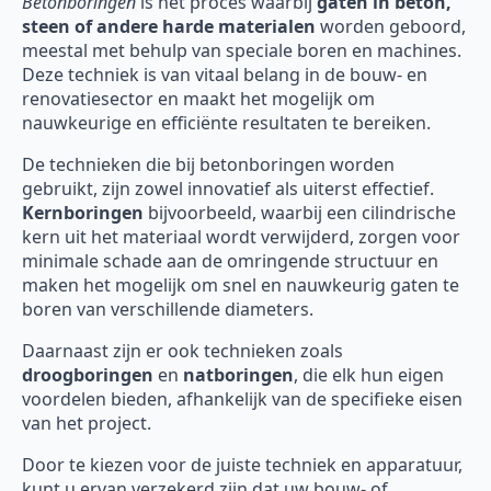
Betonboringen
is het proces waarbij
gaten in beton,
steen of andere harde materialen
worden geboord,
meestal met behulp van speciale boren en machines.
Deze techniek is van vitaal belang in de bouw- en
renovatiesector en maakt het mogelijk om
nauwkeurige en efficiënte resultaten te bereiken.
De technieken die bij betonboringen worden
gebruikt, zijn zowel innovatief als uiterst effectief.
Kernboringen
bijvoorbeeld, waarbij een cilindrische
kern uit het materiaal wordt verwijderd, zorgen voor
minimale schade aan de omringende structuur en
maken het mogelijk om snel en nauwkeurig gaten te
boren van verschillende diameters.
Daarnaast zijn er ook technieken zoals
droogboringen
en
natboringen
, die elk hun eigen
voordelen bieden, afhankelijk van de specifieke eisen
van het project.
Door te kiezen voor de juiste techniek en apparatuur,
kunt u ervan verzekerd zijn dat uw bouw- of