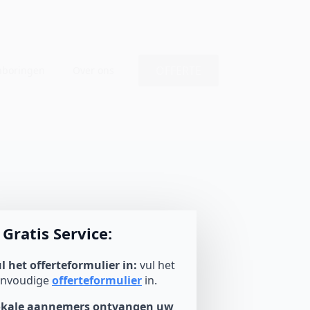
OFFERTE
nboringen
Over ons
Gratis Service:
l het offerteformulier in:
vul het
envoudige
offerteformulier
in.
okale aannemers ontvangen uw