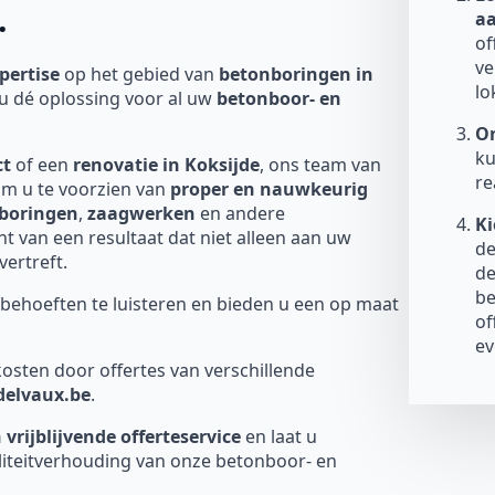
.
a
of
ve
pertise
op het gebied van
betonboringen in
lo
u dé oplossing voor al uw
betonboor- en
On
ku
ct
of een
renovatie in Koksijde
, ons team van
re
om u te voorzien van
proper en nauwkeurig
boringen
,
zaagwerken
en andere
Ki
 van een resultaat dat niet alleen aan uw
de
ertreft.
de
be
behoeften te luisteren en bieden u een op maat
of
ev
osten door offertes van verschillende
-delvaux.be
.
 vrijblijvende offerteservice
en laat u
liteitverhouding van onze betonboor- en