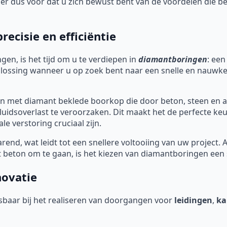
rg er dus voor dat u zich bewust bent van de voordelen die
ecisie en efficiëntie
gen, is het tijd om u te verdiepen in
diamantboringen
: een
oplossing wanneer u op zoek bent naar een snelle en nauwk
 met diamant beklede boorkop die door beton, steen en a
uidsoverlast te veroorzaken. Dit maakt het de perfecte ke
e verstoring cruciaal zijn.
end, wat leidt tot een snellere voltooiing van uw project. 
beton om te gaan, is het kiezen van diamantboringen een s
novatie
baar bij het realiseren van doorgangen voor
leidingen
,
ka