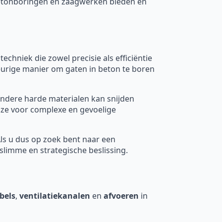
 betonboringen en zaagwerken bieden en
 techniek die zowel precisie als efficiëntie
eurige manier om gaten in beton te boren
ndere harde materialen kan snijden
uze voor complexe en gevoelige
Als u dus op zoek bent naar een
limme en strategische beslissing.
bels
,
ventilatiekanalen
en
afvoeren
in