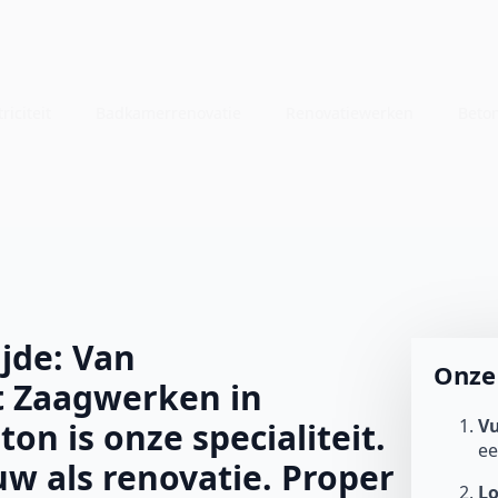
riciteit
Badkamerrenovatie
Renovatiewerken
Beto
jde: Van
Onze 
t Zaagwerken in
Vu
ton is onze specialiteit.
e
w als renovatie. Proper
L