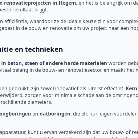
n renovatieprojecten in Itegem
, en het is belangrijk om 
ste resultaat krijgt.
 efficiëntie, waardoor ze de ideale keuze zijn voor comple
past in de bouw en renovatie om uw project naar een hoger
itie en technieken
 in beton, steen of andere harde materialen
worden geboo
vitaal belang in de bouw- en renovatiesector en maakt het 
 gebruikt, zijn zowel innovatief als uiterst effectief.
Kern
t verwijderd, zorgen voor minimale schade aan de omringe
rschillende diameters.
oogboringen
en
natboringen
, die elk hun eigen voordelen
 apparatuur, kunt u ervan verzekerd zijn dat uw bouw- of re