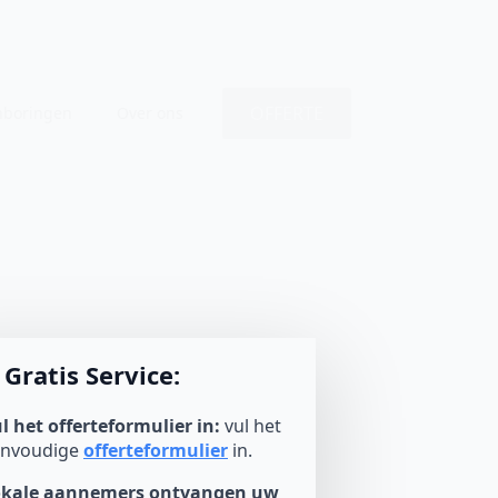
OFFERTE
nboringen
Over ons
Gratis Service:
l het offerteformulier in:
vul het
envoudige
offerteformulier
in.
okale aannemers ontvangen uw