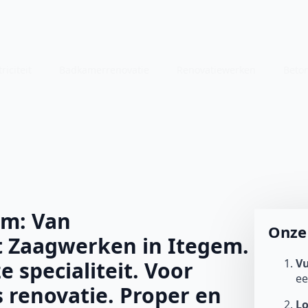
riciteit
Badkamerrenovatie
Renovatiewerken
Beto
em: Van
Onze 
 Zaagwerken in Itegem.
Vu
e specialiteit. Voor
e
 renovatie. Proper en
L