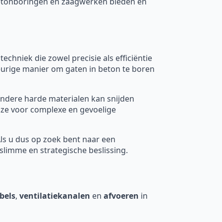
 betonboringen en zaagwerken bieden en
 techniek die zowel precisie als efficiëntie
eurige manier om gaten in beton te boren
ndere harde materialen kan snijden
uze voor complexe en gevoelige
Als u dus op zoek bent naar een
limme en strategische beslissing.
bels
,
ventilatiekanalen
en
afvoeren
in