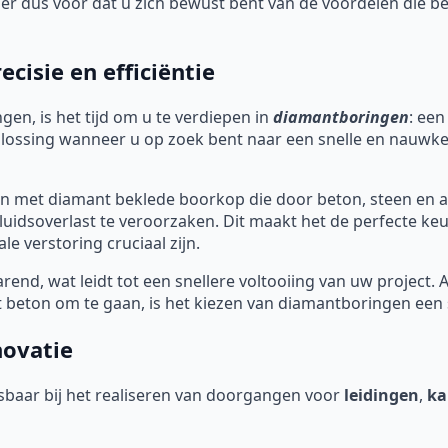
rg er dus voor dat u zich bewust bent van de voordelen die
cisie en efficiëntie
gen, is het tijd om u te verdiepen in
diamantboringen
: een
oplossing wanneer u op zoek bent naar een snelle en nauwk
 met diamant beklede boorkop die door beton, steen en a
uidsoverlast te veroorzaken. Dit maakt het de perfecte ke
e verstoring cruciaal zijn.
end, wat leidt tot een snellere voltooiing van uw project. 
beton om te gaan, is het kiezen van diamantboringen een s
novatie
baar bij het realiseren van doorgangen voor
leidingen
,
ka