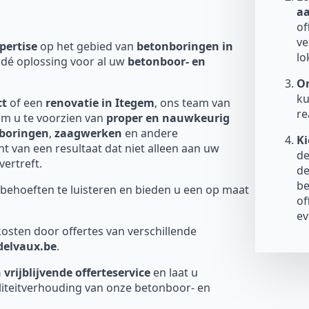
a
of
ve
pertise
op het gebied van
betonboringen in
lo
 dé oplossing voor al uw
betonboor- en
On
ku
ct
of een
renovatie in Itegem
, ons team van
re
om u te voorzien van
proper en nauwkeurig
boringen
,
zaagwerken
en andere
Ki
 van een resultaat dat niet alleen aan uw
de
ertreft.
de
be
behoeften te luisteren en bieden u een op maat
of
ev
osten door offertes van verschillende
-delvaux.be
.
 vrijblijvende offerteservice
en laat u
liteitverhouding van onze betonboor- en