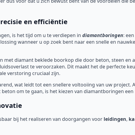
rg er dus voor dat u zich bewust bent van de voordelen die
cisie en efficiëntie
gen, is het tijd om u te verdiepen in
diamantboringen
: een
oplossing wanneer u op zoek bent naar een snelle en nauwk
 met diamant beklede boorkop die door beton, steen en a
uidsoverlast te veroorzaken. Dit maakt het de perfecte ke
e verstoring cruciaal zijn.
end, wat leidt tot een snellere voltooiing van uw project. 
beton om te gaan, is het kiezen van diamantboringen een s
novatie
baar bij het realiseren van doorgangen voor
leidingen
,
ka