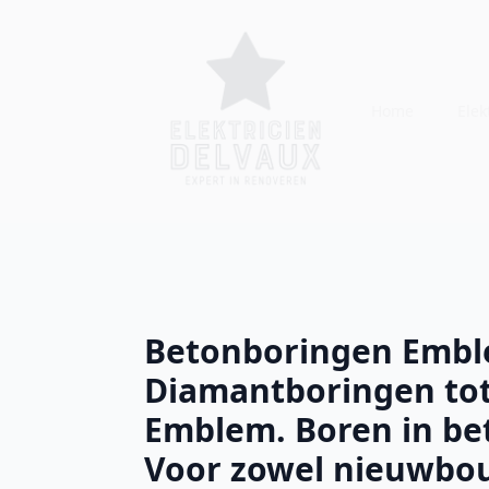
Home
Elekt
Betonboringen Embl
Diamantboringen to
Emblem. Boren in beto
Voor zowel nieuwbou