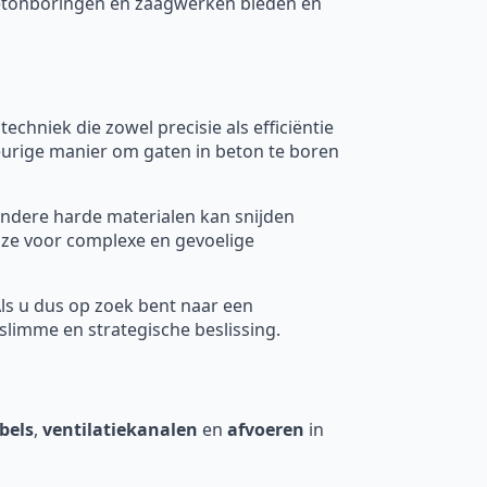
 betonboringen en zaagwerken bieden en
 techniek die zowel precisie als efficiëntie
eurige manier om gaten in beton te boren
ndere harde materialen kan snijden
uze voor complexe en gevoelige
Als u dus op zoek bent naar een
limme en strategische beslissing.
bels
,
ventilatiekanalen
en
afvoeren
in