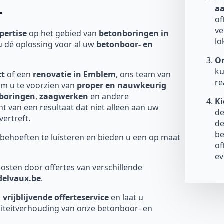
.
a
of
ve
pertise
op het gebied van
betonboringen in
lo
u dé oplossing voor al uw
betonboor- en
On
ku
ct
of een
renovatie in Emblem
, ons team van
re
om u te voorzien van
proper en nauwkeurig
boringen
,
zaagwerken
en andere
Ki
 van een resultaat dat niet alleen aan uw
de
ertreft.
de
be
behoeften te luisteren en bieden u een op maat
of
ev
osten door offertes van verschillende
-delvaux.be
.
 vrijblijvende offerteservice
en laat u
liteitverhouding van onze betonboor- en