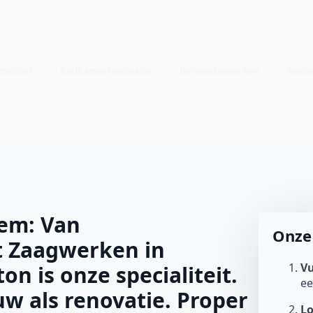
riciteit
Badkamerrenovatie
Renovatiewerken
Beto
em: Van
Onze 
t Zaagwerken in
Vu
n is onze specialiteit.
e
w als renovatie. Proper
L