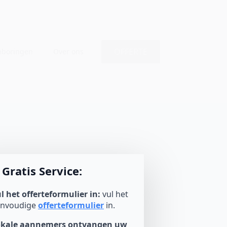
OFFERTE
nboringen
Over ons
Gratis Service:
l het offerteformulier in:
vul het
envoudige
offerteformulier
in.
okale aannemers ontvangen uw