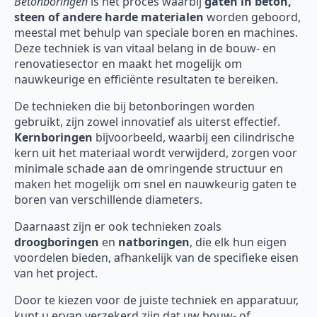
Betonboringen
is het proces waarbij
gaten in beton,
steen of andere harde materialen
worden geboord,
meestal met behulp van speciale boren en machines.
Deze techniek is van vitaal belang in de bouw- en
renovatiesector en maakt het mogelijk om
nauwkeurige en efficiënte resultaten te bereiken.
De technieken die bij betonboringen worden
gebruikt, zijn zowel innovatief als uiterst effectief.
Kernboringen
bijvoorbeeld, waarbij een cilindrische
kern uit het materiaal wordt verwijderd, zorgen voor
minimale schade aan de omringende structuur en
maken het mogelijk om snel en nauwkeurig gaten te
boren van verschillende diameters.
Daarnaast zijn er ook technieken zoals
droogboringen
en
natboringen
, die elk hun eigen
voordelen bieden, afhankelijk van de specifieke eisen
van het project.
Door te kiezen voor de juiste techniek en apparatuur,
kunt u ervan verzekerd zijn dat uw bouw- of