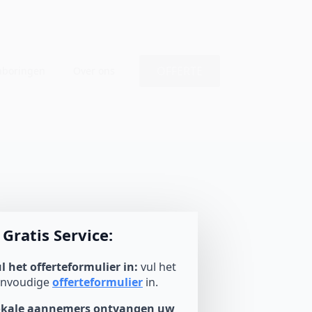
OFFERTE
nboringen
Over ons
Gratis Service:
l het offerteformulier in:
vul het
envoudige
offerteformulier
in.
okale aannemers ontvangen uw