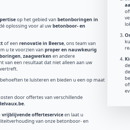
a
of
ve
pertise
op het gebied van
betonboringen in
lo
dé oplossing voor al uw
betonboor- en
On
ku
ct
of een
renovatie in Beerse
, ons team van
re
om u te voorzien van
proper en nauwkeurig
boringen
,
zaagwerken
en andere
Ki
 van een resultaat dat niet alleen aan uw
de
ertreft.
de
be
behoeften te luisteren en bieden u een op maat
of
ev
osten door offertes van verschillende
-delvaux.be
.
 vrijblijvende offerteservice
en laat u
liteitverhouding van onze betonboor- en