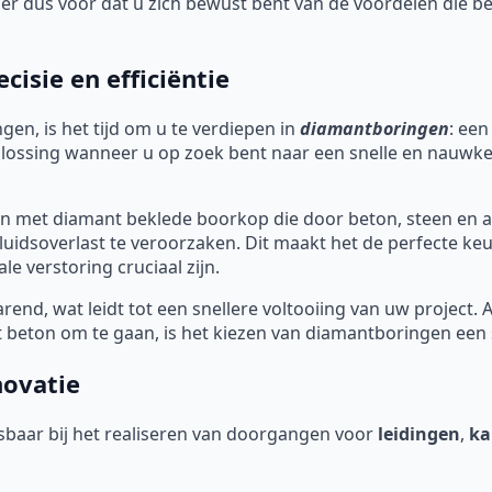
rg er dus voor dat u zich bewust bent van de voordelen die
isie en efficiëntie
gen, is het tijd om u te verdiepen in
diamantboringen
: een
oplossing wanneer u op zoek bent naar een snelle en nauwk
 met diamant beklede boorkop die door beton, steen en a
uidsoverlast te veroorzaken. Dit maakt het de perfecte ke
e verstoring cruciaal zijn.
end, wat leidt tot een snellere voltooiing van uw project. 
beton om te gaan, is het kiezen van diamantboringen een s
novatie
baar bij het realiseren van doorgangen voor
leidingen
,
ka