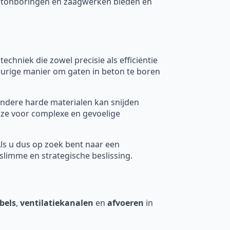
 betonboringen en zaagwerken bieden en
 techniek die zowel precisie als efficiëntie
eurige manier om gaten in beton te boren
ndere harde materialen kan snijden
uze voor complexe en gevoelige
Als u dus op zoek bent naar een
limme en strategische beslissing.
bels
,
ventilatiekanalen
en
afvoeren
in