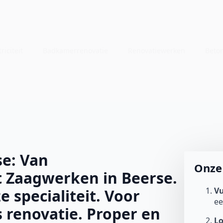
riciteit
Badkamerrenovatie
Renovatiewerken
Beto
e: Van
Onze 
 Zaagwerken in Beerse.
Vu
e specialiteit. Voor
e
 renovatie. Proper en
L