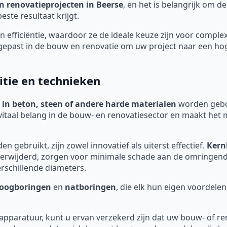
n renovatieprojecten in Beerse
, en het is belangrijk om d
ste resultaat krijgt.
 efficiëntie, waardoor ze de ideale keuze zijn voor comple
past in de bouw en renovatie om uw project naar een hoger
itie en technieken
 in beton, steen of andere harde materialen
worden geboo
vitaal belang in de bouw- en renovatiesector en maakt het 
 gebruikt, zijn zowel innovatief als uiterst effectief.
Kern
t verwijderd, zorgen voor minimale schade aan de omringe
rschillende diameters.
oogboringen
en
natboringen
, die elk hun eigen voordelen
 apparatuur, kunt u ervan verzekerd zijn dat uw bouw- of re