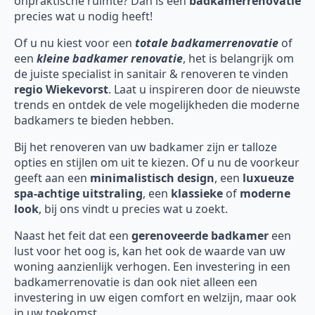
onpraktische ruimte? Dan is een
badkamerrenovatie
precies wat u nodig heeft!
Of u nu kiest voor een
totale badkamerrenovatie
of
een
kleine badkamer renovatie
, het is belangrijk om
de juiste specialist in sanitair & renoveren te vinden
regio Wiekevorst
. Laat u inspireren door de nieuwste
trends en ontdek de vele mogelijkheden die moderne
badkamers te bieden hebben.
Bij het renoveren van uw badkamer zijn er talloze
opties en stijlen om uit te kiezen. Of u nu de voorkeur
geeft aan een
minimalistisch design
, een
luxueuze
spa-achtige uitstraling
, een
klassieke
of
moderne
look
, bij ons vindt u precies wat u zoekt.
Naast het feit dat een
gerenoveerde badkamer
een
lust voor het oog is, kan het ook de waarde van uw
woning aanzienlijk verhogen. Een investering in een
badkamerrenovatie is dan ook niet alleen een
investering in uw eigen comfort en welzijn, maar ook
in uw toekomst.