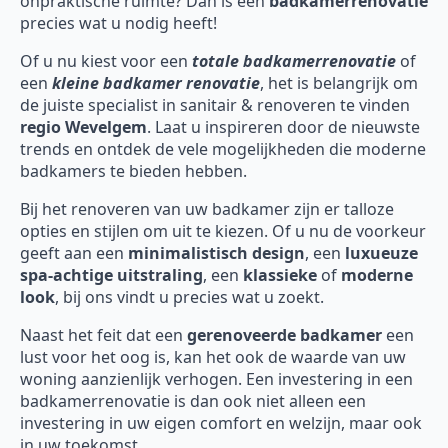
onpraktische ruimte? Dan is een
badkamerrenovatie
precies wat u nodig heeft!
Of u nu kiest voor een
totale badkamerrenovatie
of
een
kleine badkamer renovatie
, het is belangrijk om
de juiste specialist in sanitair & renoveren te vinden
regio Wevelgem
. Laat u inspireren door de nieuwste
trends en ontdek de vele mogelijkheden die moderne
badkamers te bieden hebben.
Bij het renoveren van uw badkamer zijn er talloze
opties en stijlen om uit te kiezen. Of u nu de voorkeur
geeft aan een
minimalistisch design
, een
luxueuze
spa-achtige uitstraling
, een
klassieke
of
moderne
look
, bij ons vindt u precies wat u zoekt.
Naast het feit dat een
gerenoveerde badkamer
een
lust voor het oog is, kan het ook de waarde van uw
woning aanzienlijk verhogen. Een investering in een
badkamerrenovatie is dan ook niet alleen een
investering in uw eigen comfort en welzijn, maar ook
in uw toekomst.