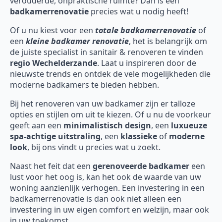
verouderde, onpraktische ruimte? Dan is een
badkamerrenovatie
precies wat u nodig heeft!
Of u nu kiest voor een
totale badkamerrenovatie
of
een
kleine badkamer renovatie
, het is belangrijk om
de juiste specialist in sanitair & renoveren te vinden
regio Wechelderzande
. Laat u inspireren door de
nieuwste trends en ontdek de vele mogelijkheden die
moderne badkamers te bieden hebben.
Bij het renoveren van uw badkamer zijn er talloze
opties en stijlen om uit te kiezen. Of u nu de voorkeur
geeft aan een
minimalistisch design
, een
luxueuze
spa-achtige uitstraling
, een
klassieke
of
moderne
look
, bij ons vindt u precies wat u zoekt.
Naast het feit dat een
gerenoveerde badkamer
een
lust voor het oog is, kan het ook de waarde van uw
woning aanzienlijk verhogen. Een investering in een
badkamerrenovatie is dan ook niet alleen een
investering in uw eigen comfort en welzijn, maar ook
in uw toekomst.