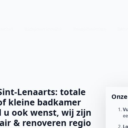
riciteit
Badkamerrenovatie
Renovatiewerken
Beto
nt-Lenaarts: totale
Onze 
of kleine badkamer
Vu
l u ook wenst, wij zijn
e
tair & renoveren regio
L