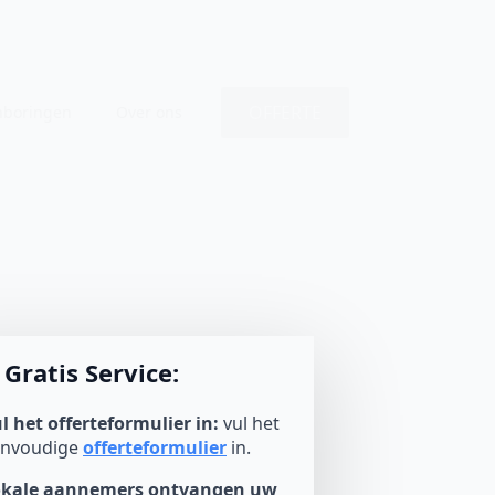
OFFERTE
nboringen
Over ons
Gratis Service:
l het offerteformulier in:
vul het
envoudige
offerteformulier
in.
okale aannemers ontvangen uw