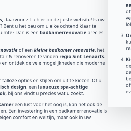
a
of
ve
s
, daarvoor zit u hier op de juiste website! Is uw
lo
? Bent u het beu om u elke ochtend klaar te
uimte? Dan is een
badkamerrenovatie
precies
On
ku
re
enovatie
of een
kleine badkamer renovatie
, het
nitair & renoveren te vinden
regio Sint-Lenaarts
.
Ki
ds en ontdek de vele mogelijkheden die moderne
de
de
be
talloze opties en stijlen om uit te kiezen. Of u
of
isch design
, een
luxueuze spa-achtige
ev
ook
, bij ons vindt u precies wat u zoekt.
dkamer
een lust voor het oog is, kan het ook de
en. Een investering in een badkamerrenovatie is
 eigen comfort en welzijn, maar ook in uw