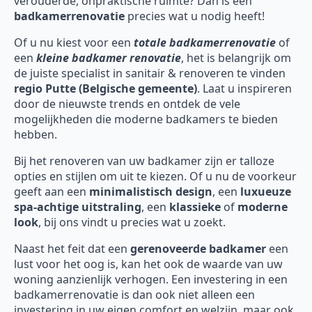
verouderde, onpraktische ruimte? Dan is een
badkamerrenovatie
precies wat u nodig heeft!
Of u nu kiest voor een
totale badkamerrenovatie
of
een
kleine badkamer renovatie
, het is belangrijk om
de juiste specialist in sanitair & renoveren te vinden
regio Putte (Belgische gemeente)
. Laat u inspireren
door de nieuwste trends en ontdek de vele
mogelijkheden die moderne badkamers te bieden
hebben.
Bij het renoveren van uw badkamer zijn er talloze
opties en stijlen om uit te kiezen. Of u nu de voorkeur
geeft aan een
minimalistisch design
, een
luxueuze
spa-achtige uitstraling
, een
klassieke
of
moderne
look
, bij ons vindt u precies wat u zoekt.
Naast het feit dat een
gerenoveerde badkamer
een
lust voor het oog is, kan het ook de waarde van uw
woning aanzienlijk verhogen. Een investering in een
badkamerrenovatie is dan ook niet alleen een
investering in uw eigen comfort en welzijn, maar ook