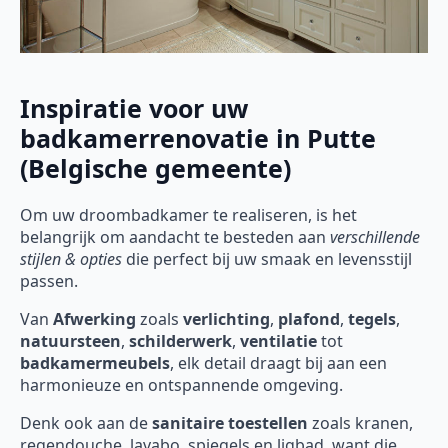
Inspiratie voor uw
badkamerrenovatie in Putte
(Belgische gemeente)
Om uw droombadkamer te realiseren, is het
belangrijk om aandacht te besteden aan
verschillende
stijlen & opties
die perfect bij uw smaak en levensstijl
passen.
Van
Afwerking
zoals
verlichting
,
plafond
,
tegels
,
natuursteen
,
schilderwerk
,
ventilatie
tot
badkamermeubels
, elk detail draagt bij aan een
harmonieuze en ontspannende omgeving.
Denk ook aan de
sanitaire toestellen
zoals kranen,
regendouche, lavabo, spiegels en ligbad, want die