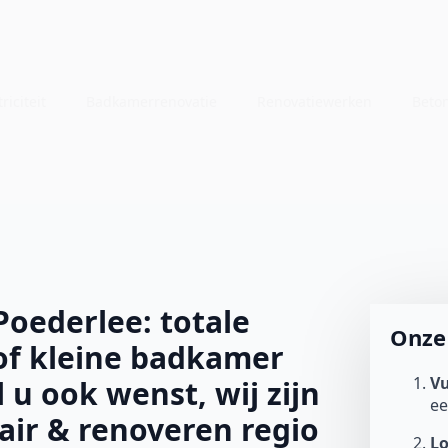
riciteit
Badkamerrenovatie
Renovatiewerken
Beto
oederlee: totale
Onze 
of kleine badkamer
Vu
l u ook wenst, wij zijn
e
tair & renoveren regio
L