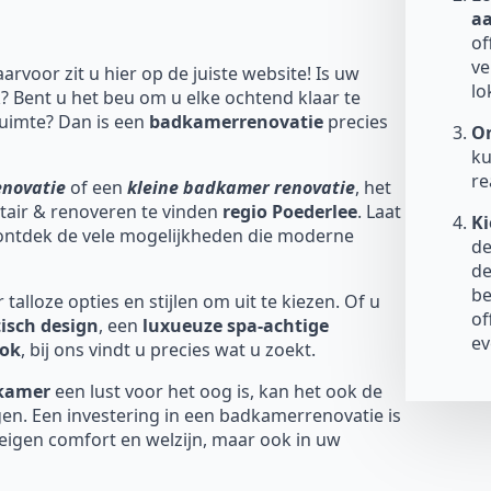
a
of
ve
aarvoor zit u hier op de juiste website! Is uw
lo
? Bent u het beu om u elke ochtend klaar te
uimte? Dan is een
badkamerrenovatie
precies
On
ku
re
enovatie
of een
kleine badkamer renovatie
, het
nitair & renoveren te vinden
regio Poederlee
. Laat
Ki
 ontdek de vele mogelijkheden die moderne
de
de
be
talloze opties en stijlen om uit te kiezen. Of u
of
isch design
, een
luxueuze spa-achtige
ev
ook
, bij ons vindt u precies wat u zoekt.
dkamer
een lust voor het oog is, kan het ook de
en. Een investering in een badkamerrenovatie is
 eigen comfort en welzijn, maar ook in uw