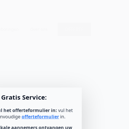
OFFERTE
nboringen
Over ons
Gratis Service:
l het offerteformulier in:
vul het
envoudige
offerteformulier
in.
okale aannemers ontvangen uw