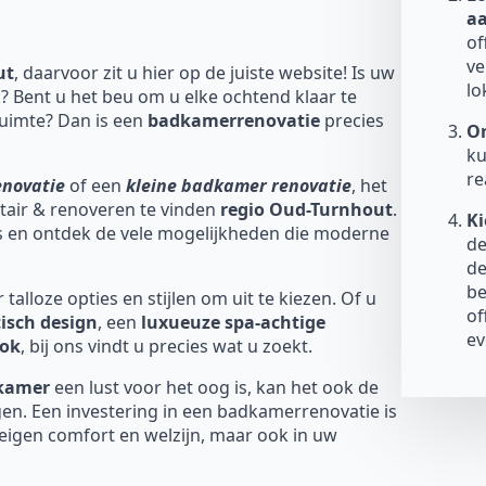
a
of
ve
ut
, daarvoor zit u hier op de juiste website! Is uw
lo
? Bent u het beu om u elke ochtend klaar te
uimte? Dan is een
badkamerrenovatie
precies
On
ku
re
enovatie
of een
kleine badkamer renovatie
, het
nitair & renoveren te vinden
regio Oud-Turnhout
.
Ki
ds en ontdek de vele mogelijkheden die moderne
de
de
be
talloze opties en stijlen om uit te kiezen. Of u
of
isch design
, een
luxueuze spa-achtige
ev
ook
, bij ons vindt u precies wat u zoekt.
dkamer
een lust voor het oog is, kan het ook de
en. Een investering in een badkamerrenovatie is
 eigen comfort en welzijn, maar ook in uw