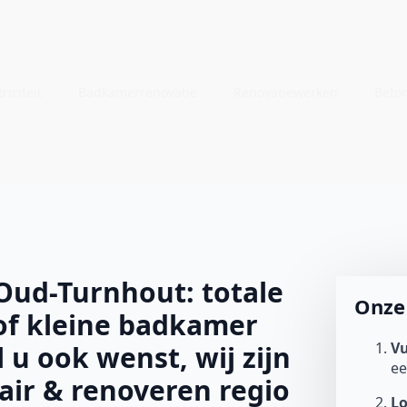
riciteit
Badkamerrenovatie
Renovatiewerken
Beto
ud-Turnhout: totale
Onze 
of kleine badkamer
Vu
l u ook wenst, wij zijn
e
tair & renoveren regio
L