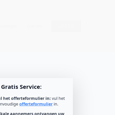
OFFERTE
nboringen
Over ons
Gratis Service:
l het offerteformulier in:
vul het
envoudige
offerteformulier
in.
okale aannemers ontvangen uw