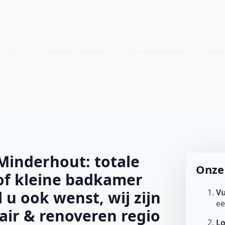
riciteit
Badkamerrenovatie
Renovatiewerken
Beto
inderhout: totale
Onze 
of kleine badkamer
Vu
l u ook wenst, wij zijn
e
tair & renoveren regio
L