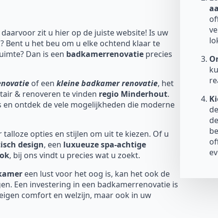
a
of
ve
, daarvoor zit u hier op de juiste website! Is uw
lo
? Bent u het beu om u elke ochtend klaar te
uimte? Dan is een
badkamerrenovatie
precies
On
ku
re
enovatie
of een
kleine badkamer renovatie
, het
nitair & renoveren te vinden
regio Minderhout
.
Ki
ds en ontdek de vele mogelijkheden die moderne
de
de
be
talloze opties en stijlen om uit te kiezen. Of u
of
isch design
, een
luxueuze spa-achtige
ev
ook
, bij ons vindt u precies wat u zoekt.
dkamer
een lust voor het oog is, kan het ook de
en. Een investering in een badkamerrenovatie is
 eigen comfort en welzijn, maar ook in uw