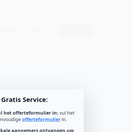
OFFERTE
nboringen
Over ons
Gratis Service:
l het offerteformulier in:
vul het
envoudige
offerteformulier
in.
okale aannemers ontvangen uw