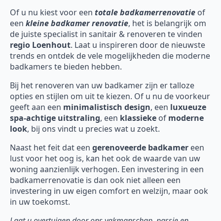
Of u nu kiest voor een
totale badkamerrenovatie
of
een
kleine badkamer renovatie
, het is belangrijk om
de juiste specialist in sanitair & renoveren te vinden
regio Loenhout
. Laat u inspireren door de nieuwste
trends en ontdek de vele mogelijkheden die moderne
badkamers te bieden hebben.
Bij het renoveren van uw badkamer zijn er talloze
opties en stijlen om uit te kiezen. Of u nu de voorkeur
geeft aan een
minimalistisch design
, een
luxueuze
spa-achtige uitstraling
, een
klassieke
of
moderne
look
, bij ons vindt u precies wat u zoekt.
Naast het feit dat een
gerenoveerde badkamer
een
lust voor het oog is, kan het ook de waarde van uw
woning aanzienlijk verhogen. Een investering in een
badkamerrenovatie is dan ook niet alleen een
investering in uw eigen comfort en welzijn, maar ook
in uw toekomst.
Laat u overtuigen door ons vakmanschap, passie en