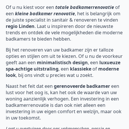
Of u nu kiest voor een
totale badkamerrenovatie
of
een
kleine badkamer renovatie
, het is belangrijk om
de juiste specialist in sanitair & renoveren te vinden
regio Linden
. Laat u inspireren door de nieuwste
trends en ontdek de vele mogelijkheden die moderne
badkamers te bieden hebben.
Bij het renoveren van uw badkamer zijn er talloze
opties en stijlen om uit te kiezen. Of u nu de voorkeur
geeft aan een
minimalistisch design
, een
luxueuze
spa-achtige uitstraling
, een
klassieke
of
moderne
look
, bij ons vindt u precies wat u zoekt.
Naast het feit dat een
gerenoveerde badkamer
een
lust voor het oog is, kan het ook de waarde van uw
woning aanzienlijk verhogen. Een investering in een
badkamerrenovatie is dan ook niet alleen een
investering in uw eigen comfort en welzijn, maar ook
in uw toekomst.
Laat u overtuigen door ons vakmanschap, passie en