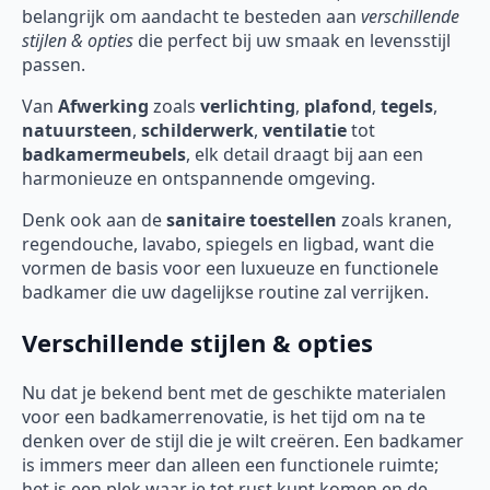
belangrijk om aandacht te besteden aan
verschillende
stijlen & opties
die perfect bij uw smaak en levensstijl
passen.
Van
Afwerking
zoals
verlichting
,
plafond
,
tegels
,
natuursteen
,
schilderwerk
,
ventilatie
tot
badkamermeubels
, elk detail draagt bij aan een
harmonieuze en ontspannende omgeving.
Denk ook aan de
sanitaire toestellen
zoals kranen,
regendouche, lavabo, spiegels en ligbad, want die
vormen de basis voor een luxueuze en functionele
badkamer die uw dagelijkse routine zal verrijken.
Verschillende stijlen & opties
Nu dat je bekend bent met de geschikte materialen
voor een badkamerrenovatie, is het tijd om na te
denken over de stijl die je wilt creëren. Een badkamer
is immers meer dan alleen een functionele ruimte;
het is een plek waar je tot rust kunt komen en de