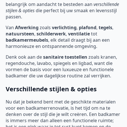
belangrijk om aandacht te besteden aan
verschillende
stijlen & opties
die perfect bij uw smaak en levensstijl
passen.
Van
Afwerking
zoals
verlichting
,
plafond
,
tegels
,
natuursteen
,
schilderwerk
,
ventilatie
tot
badkamermeubels
, elk detail draagt bij aan een
harmonieuze en ontspannende omgeving.
Denk ook aan de
sanitaire toestellen
zoals kranen,
regendouche, lavabo, spiegels en ligbad, want die
vormen de basis voor een luxueuze en functionele
badkamer die uw dagelijkse routine zal verrijken.
Verschillende stijlen & opties
Nu dat je bekend bent met de geschikte materialen
voor een badkamerrenovatie, is het tijd om na te
denken over de stijl die je wilt creëren. Een badkamer
is immers meer dan alleen een functionele ruimte;
het is een plek waar je tot rust kunt komen en de