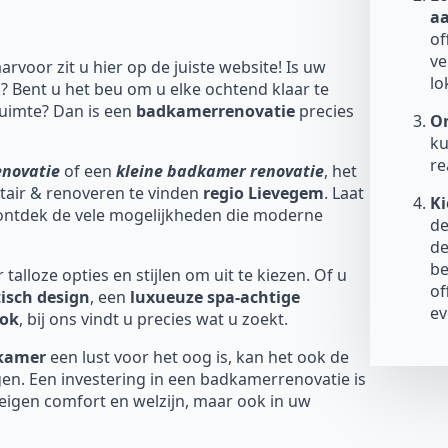
a
of
ve
aarvoor zit u hier op de juiste website! Is uw
lo
? Bent u het beu om u elke ochtend klaar te
uimte? Dan is een
badkamerrenovatie
precies
On
ku
re
enovatie
of een
kleine badkamer renovatie
, het
nitair & renoveren te vinden
regio Lievegem
. Laat
Ki
 ontdek de vele mogelijkheden die moderne
de
de
be
talloze opties en stijlen om uit te kiezen. Of u
of
isch design
, een
luxueuze spa-achtige
ev
ook
, bij ons vindt u precies wat u zoekt.
dkamer
een lust voor het oog is, kan het ook de
en. Een investering in een badkamerrenovatie is
 eigen comfort en welzijn, maar ook in uw