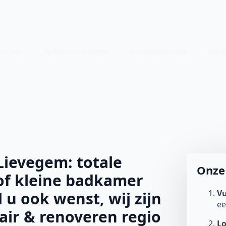
riciteit
Badkamerrenovatie
Renovatiewerken
Beto
ievegem: totale
Onze 
of kleine badkamer
Vu
l u ook wenst, wij zijn
e
tair & renoveren regio
L