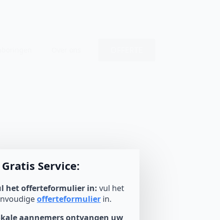
OFFERTE
nboringen
Over ons
Gratis Service:
l het offerteformulier in:
vul het
envoudige
offerteformulier
in.
okale aannemers ontvangen uw