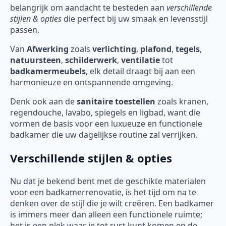
belangrijk om aandacht te besteden aan
verschillende
stijlen & opties
die perfect bij uw smaak en levensstijl
passen.
Van
Afwerking
zoals
verlichting
,
plafond
,
tegels
,
natuursteen
,
schilderwerk
,
ventilatie
tot
badkamermeubels
, elk detail draagt bij aan een
harmonieuze en ontspannende omgeving.
Denk ook aan de
sanitaire toestellen
zoals kranen,
regendouche, lavabo, spiegels en ligbad, want die
vormen de basis voor een luxueuze en functionele
badkamer die uw dagelijkse routine zal verrijken.
Verschillende stijlen & opties
Nu dat je bekend bent met de geschikte materialen
voor een badkamerrenovatie, is het tijd om na te
denken over de stijl die je wilt creëren. Een badkamer
is immers meer dan alleen een functionele ruimte;
het is een plek waar je tot rust kunt komen en de