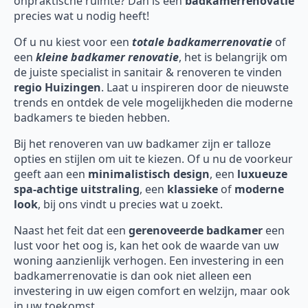
onpraktische ruimte? Dan is een
badkamerrenovatie
precies wat u nodig heeft!
Of u nu kiest voor een
totale badkamerrenovatie
of
een
kleine badkamer renovatie
, het is belangrijk om
de juiste specialist in sanitair & renoveren te vinden
regio Huizingen
. Laat u inspireren door de nieuwste
trends en ontdek de vele mogelijkheden die moderne
badkamers te bieden hebben.
Bij het renoveren van uw badkamer zijn er talloze
opties en stijlen om uit te kiezen. Of u nu de voorkeur
geeft aan een
minimalistisch design
, een
luxueuze
spa-achtige uitstraling
, een
klassieke
of
moderne
look
, bij ons vindt u precies wat u zoekt.
Naast het feit dat een
gerenoveerde badkamer
een
lust voor het oog is, kan het ook de waarde van uw
woning aanzienlijk verhogen. Een investering in een
badkamerrenovatie is dan ook niet alleen een
investering in uw eigen comfort en welzijn, maar ook
in uw toekomst.