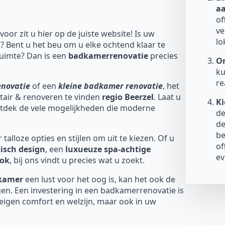
a
of
ve
voor zit u hier op de juiste website! Is uw
lo
? Bent u het beu om u elke ochtend klaar te
uimte? Dan is een
badkamerrenovatie
precies
On
ku
re
enovatie
of een
kleine badkamer renovatie
, het
nitair & renoveren te vinden
regio Beerzel
. Laat u
Ki
ntdek de vele mogelijkheden die moderne
de
de
be
talloze opties en stijlen om uit te kiezen. Of u
of
isch design
, een
luxueuze spa-achtige
ev
ook
, bij ons vindt u precies wat u zoekt.
dkamer
een lust voor het oog is, kan het ook de
en. Een investering in een badkamerrenovatie is
 eigen comfort en welzijn, maar ook in uw