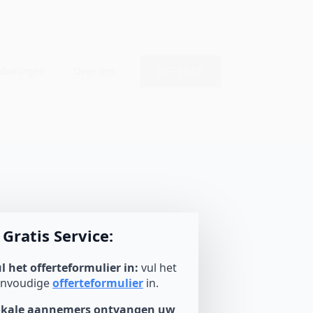
OFFERTE
nboringen
Over ons
Gratis Service:
l het offerteformulier in:
vul het
envoudige
offerteformulier
in.
okale aannemers ontvangen uw