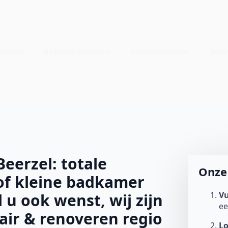
riciteit
Badkamerrenovatie
Renovatiewerken
Beto
eerzel: totale
Onze 
of kleine badkamer
Vu
l u ook wenst, wij zijn
e
tair & renoveren regio
L